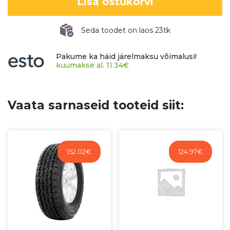
Lisa ostukorvi
kogus
Seda toodet on laos 23tk
Pakume ka häid järelmaksu võimalusi!
kuumakse al.
11.34
€
Vaata sarnaseid tooteid siit:
152.02
€
124.97
€