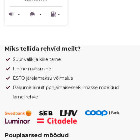
-
-
-
Miks tellida rehvid meilt?
Suur valik ja kiire tarne
Lihtne maksmine
ESTO järelamaksu võimalus
Pakume ainult põhjamaisessekliimasse mõeldud
lamellrehve
Pouplaarsed mõõdud