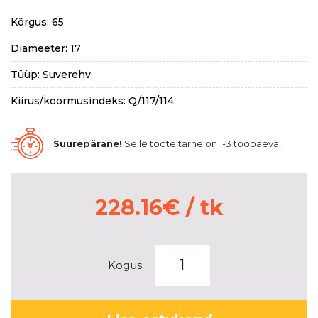
Kõrgus: 65
Diameeter: 17
Tüüp: Suverehv
Kiirus/koormusindeks: Q/117/114
Suurepärane!
Selle toote tarne on 1-3 tööpäeva!
228.16
€
/ tk
MAXXIS
Kogus:
BIGHORN
764
MT764