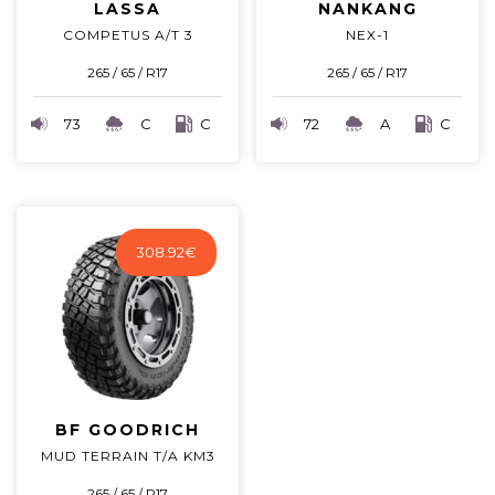
LASSA
NANKANG
COMPETUS A/T 3
NEX-1
265 / 65 / R17
265 / 65 / R17
73
C
C
72
A
C
308.92
€
BF GOODRICH
MUD TERRAIN T/A KM3
265 / 65 / R17