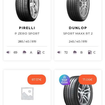
PIRELLI
DUNLOP
P ZERO SPORT
SPORT MAXX RT 2
285 / 40 / R19
245 / 40 / R19
69
A
C
72
B
C
87.57
€
71.06
€