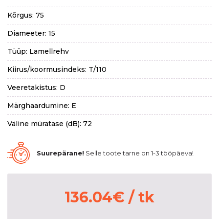
Kõrgus: 75
Diameeter: 15
Tüüp: Lamellrehv
Kiirus/koormusindeks: T/110
Veeretakistus: D
Märghaardumine: E
Väline müratase (dB): 72
Suurepärane!
Selle toote tarne on 1-3 tööpäeva!
136.04
€
/ tk