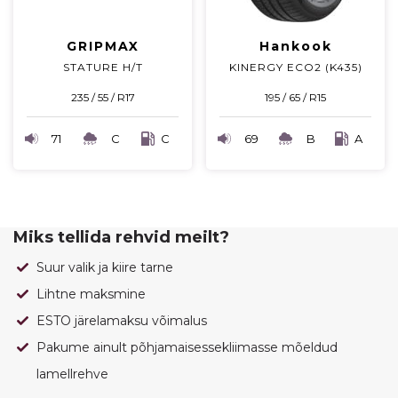
GRIPMAX
Hankook
STATURE H/T
KINERGY ECO2 (K435)
235 / 55 / R17
195 / 65 / R15
71
C
C
69
B
A
Miks tellida rehvid meilt?
Suur valik ja kiire tarne
Lihtne maksmine
ESTO järelamaksu võimalus
Pakume ainult põhjamaisessekliimasse mõeldud
lamellrehve