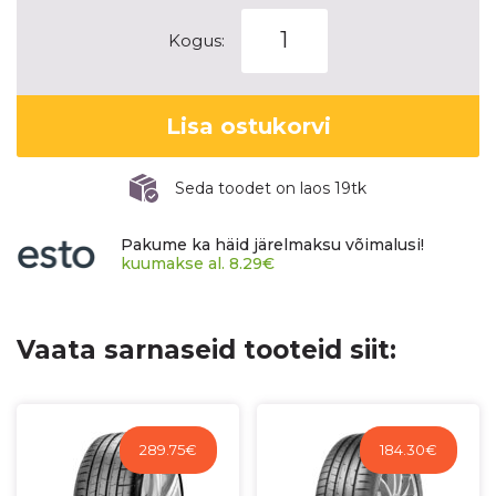
MAXXIS
Kogus:
MA-
SW
VICTRA
Lisa ostukorvi
SNOW
SUV
kogus
Seda toodet on laos 19tk
Pakume ka häid järelmaksu võimalusi!
kuumakse al.
8.29
€
Vaata sarnaseid tooteid siit:
289.75
€
184.30
€