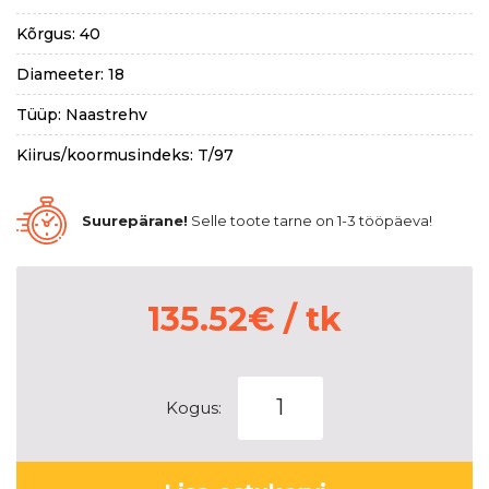
Kõrgus: 40
Diameeter: 18
Tüüp: Naastrehv
Kiirus/koormusindeks: T/97
Suurepärane!
Selle toote tarne on 1-3 tööpäeva!
135.52
€
/ tk
MAXXIS
Kogus:
NP5
PREMITRA
ICE