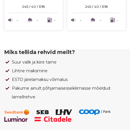
245 / 40 / R18
245 / 40 / R18
-
-
-
-
-
-
Miks tellida rehvid meilt?
Suur valik ja kiire tarne
Lihtne maksmine
ESTO järelamaksu võimalus
Pakume ainult põhjamaisessekliimasse mõeldud
lamellrehve