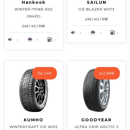
Hankook
SAILUN
WINTER I*PIKE RS2
ICE BLAZER WST3
(W429)
245 / 40 / R18
245 / 40 / R18
-
-
-
-
-
-
154.34
€
242.88
€
KUMHO
GOODYEAR
WINTERCRAFT ICE WI32
ULTRA GRIP ARCTIC 2