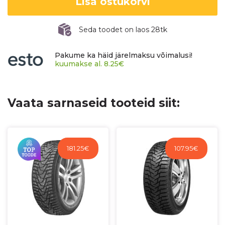
Lisa ostukorvi
kogus
Seda toodet on laos 28tk
Pakume ka häid järelmaksu võimalusi!
kuumakse al.
8.25
€
Vaata sarnaseid tooteid siit:
181.25
€
107.95
€