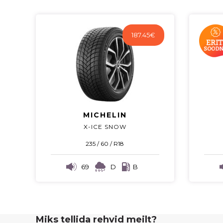
187.45
€
MICHELIN
X-ICE SNOW
235 / 60 / R18
69
D
B
Miks tellida rehvid meilt?