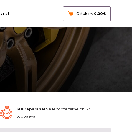
takt
Ostukorv
0.00
€
Suurepärane!
Selle toote tarne on 1-3
tööpäeva!