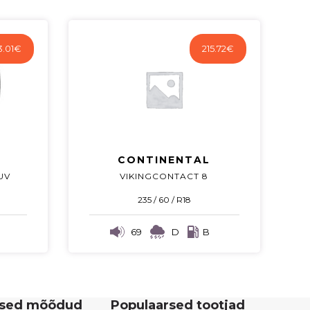
3.01
€
215.72
€
CONTINENTAL
UV
VIKINGCONTACT 8
235 / 60 / R18
69
D
B
rsed mõõdud
Populaarsed tootjad