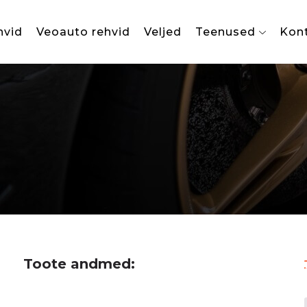
hvid
Veoauto rehvid
Veljed
Teenused
Kon
Toote andmed: