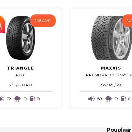
105.40
€
14
TRIANGLE
MAXXIS
PL01
PREMITRA ICE 5 SP5 S
235 / 60 / R18
235 / 60 / R18
72
D
D
69
D
C
Pouplaa