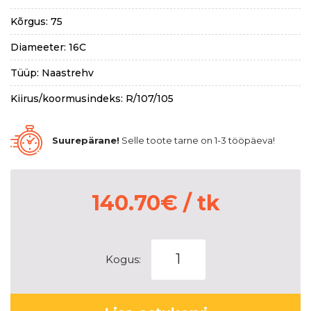
Kõrgus: 75
Diameeter: 16C
Tüüp: Naastrehv
Kiirus/koormusindeks: R/107/105
Suurepärane!
Selle toote tarne on 1-3 tööpäeva!
140.70
€
/ tk
MICHELIN
Kogus:
AGILIS
X-
ICE