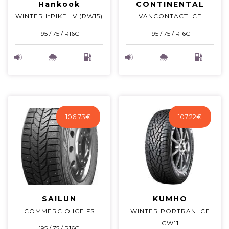
Hankook
CONTINENTAL
WINTER I*PIKE LV (RW15)
VANCONTACT ICE
195 / 75 / R16C
195 / 75 / R16C
-
-
-
-
-
-
106.73
€
107.22
€
SAILUN
KUMHO
COMMERCIO ICE FS
WINTER PORTRAN ICE
CW11
195 / 75 / R16C