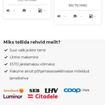
195 / 75 / R16C
-
-
-
-
-
-
Miks tellida rehvid meilt?
Suur valik ja kiire tarne
Lihtne maksmine
ESTO järelamaksu võimalus
Pakume ainult põhjamaisessekliimasse mõeldud
lamellrehve