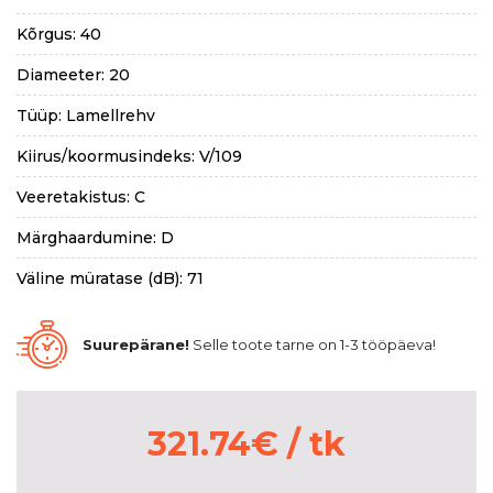
Kõrgus: 40
Diameeter: 20
Tüüp: Lamellrehv
Kiirus/koormusindeks: V/109
Veeretakistus: C
Märghaardumine: D
Väline müratase (dB): 71
Suurepärane!
Selle toote tarne on 1-3 tööpäeva!
321.74
€
/ tk