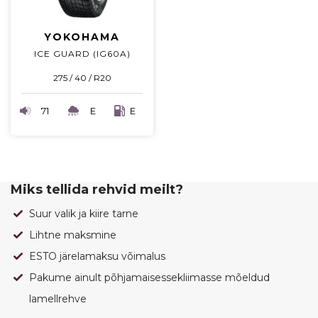
YOKOHAMA
ICE GUARD (IG60A)
275 / 40 / R20
71
E
E
Miks tellida rehvid meilt?
Suur valik ja kiire tarne
Lihtne maksmine
ESTO järelamaksu võimalus
Pakume ainult põhjamaisessekliimasse mõeldud
lamellrehve