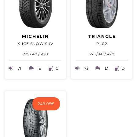
MICHELIN
TRIANGLE
X-ICE SNOW SUV
PL02
275 / 40 / R20
275 / 40 / R20
71
E
C
73
D
D
248.05
€