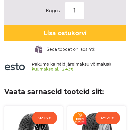
MICHELIN
Kogus:
PILOT
ALPIN
5
Lisa ostukorvi
kogus
Seda toodet on laos 4tk
Pakume ka häid järelmaksu võimalusi!
kuumakse al.
12.43
€
Vaata sarnaseid tooteid siit:
312.07
€
125.28
€