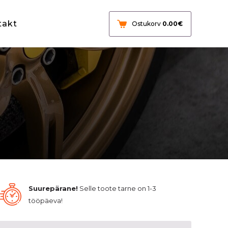
takt
Ostukorv
0.00
€
Suurepärane!
Selle toote tarne on 1-3
tööpäeva!