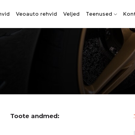
hvid
Veoauto rehvid
Veljed
Teenused
Kon
Toote andmed: