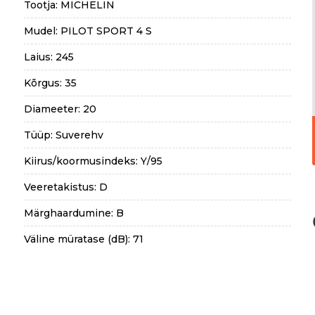
Tootja: MICHELIN
Mudel: PILOT SPORT 4 S
Laius: 245
Kõrgus: 35
Diameeter: 20
Tüüp: Suverehv
Kiirus/koormusindeks: Y/95
Veeretakistus: D
Märghaardumine: B
Väline müratase (dB): 71