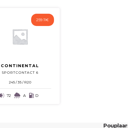
259.11
€
CONTINENTAL
SPORTCONTACT 6
245 / 35 / R20
72
A
D
Pouplaa