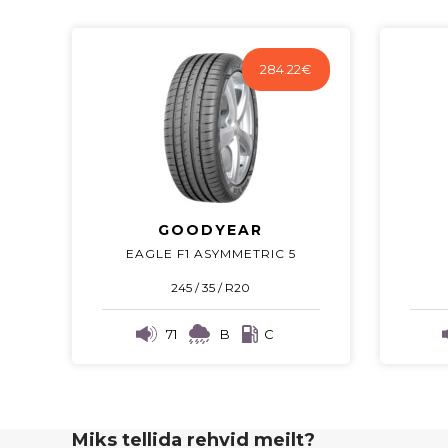
284.22
€
GOODYEAR
EAGLE F1 ASYMMETRIC 5
245 / 35 / R20
71
B
C
Miks tellida rehvid meilt?