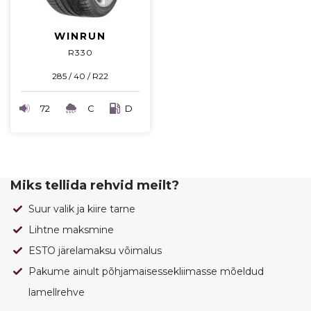
WINRUN
R330
285 / 40 / R22
72
C
D
Miks tellida rehvid meilt?
Suur valik ja kiire tarne
Lihtne maksmine
ESTO järelamaksu võimalus
Pakume ainult põhjamaisessekliimasse mõeldud
lamellrehve