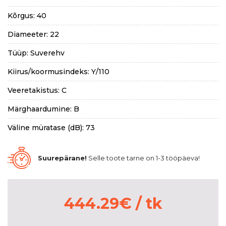
Kõrgus: 40
Diameeter: 22
Tüüp: Suverehv
Kiirus/koormusindeks: Y/110
Veeretakistus: C
Märghaardumine: B
Väline müratase (dB): 73
Suurepärane!
Selle toote tarne on 1-3 tööpäeva!
444.29
€
/ tk