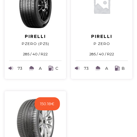
PIRELLI
PIRELLI
PZERO (PZ5)
P ZERO
285 / 40 / R22
285 / 40 / R22
73
A
C
73
A
B
150.18
€