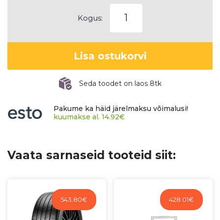
MICHELIN
Kogus:
PILOT
SPORT
4
Lisa ostukorvi
S
kogus
Seda toodet on laos 8tk
Pakume ka häid järelmaksu võimalusi!
kuumakse al.
14.92
€
Vaata sarnaseid tooteid siit:
543.80
€
428.01
€