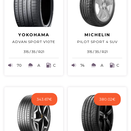
YOKOHAMA
MICHELIN
ADVAN SPORT V107E
PILOT SPORT 4 SUV
315 / 35 / R21
315 / 35 / R21
70
A
C
74
A
C
343.67
€
380.02
€