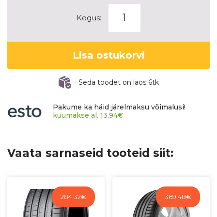
MICHELIN
Kogus:
PILOT
SPORT
4
Lisa ostukorvi
SUV
kogus
Seda toodet on laos 6tk
Pakume ka häid järelmaksu võimalusi!
kuumakse al.
13.94
€
Vaata sarnaseid tooteid siit:
284.32
€
369.48
€