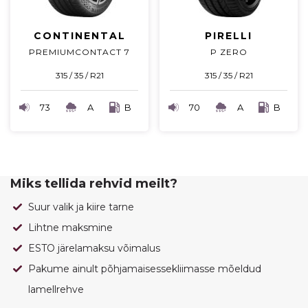
CONTINENTAL
PIRELLI
PREMIUMCONTACT 7
P ZERO
315 / 35 / R21
315 / 35 / R21
73
A
B
70
A
B
Miks tellida rehvid meilt?
Suur valik ja kiire tarne
Lihtne maksmine
ESTO järelamaksu võimalus
Pakume ainult põhjamaisessekliimasse mõeldud
lamellrehve