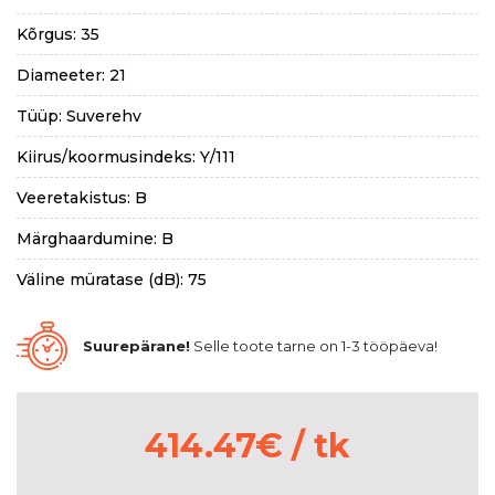
Kõrgus: 35
Diameeter: 21
Tüüp: Suverehv
Kiirus/koormusindeks: Y/111
Veeretakistus: B
Märghaardumine: B
Väline müratase (dB): 75
Suurepärane!
Selle toote tarne on 1-3 tööpäeva!
414.47
€
/ tk