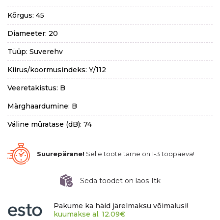
Kõrgus: 45
Diameeter: 20
Tüüp: Suverehv
Kiirus/koormusindeks: Y/112
Veeretakistus: B
Märghaardumine: B
Väline müratase (dB): 74
Suurepärane!
Selle toote tarne on 1-3 tööpäeva!
Seda toodet on laos 1tk
Pakume ka häid järelmaksu võimalusi!
kuumakse al.
12.09
€