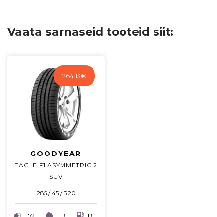
Vaata sarnaseid tooteid siit:
264.13
€
GOODYEAR
EAGLE F1 ASYMMETRIC 2
SUV
285 / 45 / R20
72
B
B