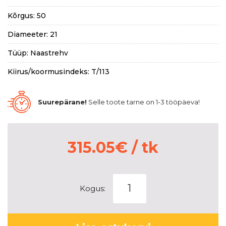
Kõrgus: 50
Diameeter: 21
Tüüp: Naastrehv
Kiirus/koormusindeks: T/113
Suurepärane!
Selle toote tarne on 1-3 tööpäeva!
315.05
€
/ tk
MICHELIN
Kogus:
X-
ICE
NORTH