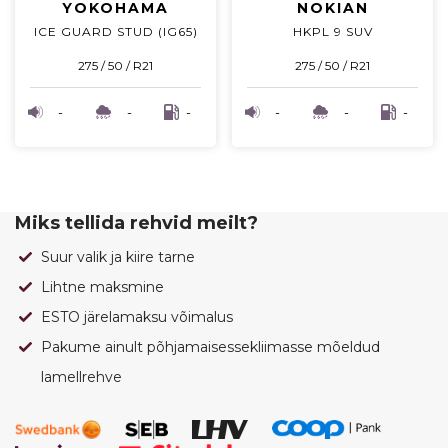
YOKOHAMA
NOKIAN
ICE GUARD STUD (IG65)
HKPL 9 SUV
275 / 50 / R21
275 / 50 / R21
-
-
-
-
-
-
Miks tellida rehvid meilt?
Suur valik ja kiire tarne
Lihtne maksmine
ESTO järelamaksu võimalus
Pakume ainult põhjamaisessekliimasse mõeldud
lamellrehve