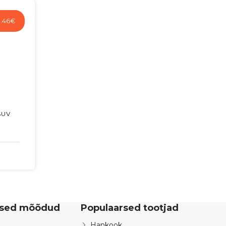
.46
€
SUV
rsed mõõdud
Populaarsed tootjad
Hankook