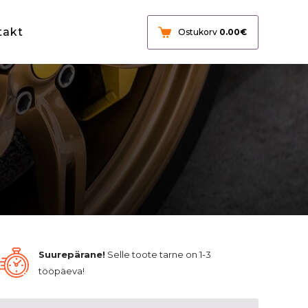
takt
Ostukorv
0.00
€
Suurepärane!
Selle toote tarne on 1-3
tööpäeva!