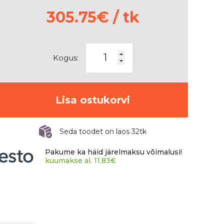
305.75
€
/ tk
MICHELIN
Kogus:
X-
ICE
NORTH
4
Lisa ostukorvi
SUV
kogus
Seda toodet on laos 32tk
Pakume ka häid järelmaksu võimalusi!
kuumakse al.
11.83
€