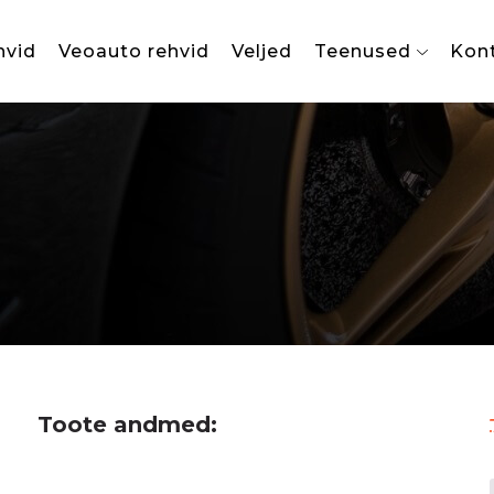
hvid
Veoauto rehvid
Veljed
Teenused
Kon
Toote andmed: