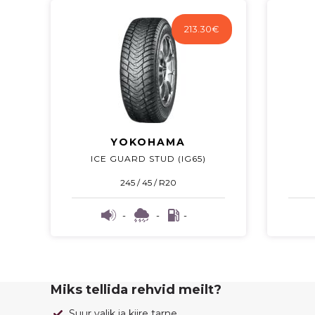
213.30
€
YOKOHAMA
ICE GUARD STUD (IG65)
245 / 45 / R20
-
-
-
Miks tellida rehvid meilt?
Suur valik ja kiire tarne