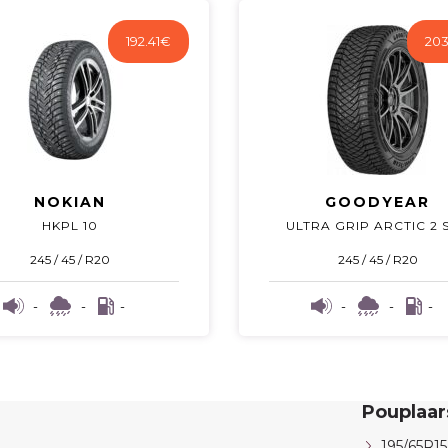
192.41
€
203
NOKIAN
GOODYEAR
HKPL 10
ULTRA GRIP ARCTIC 2 
245 / 45 / R20
245 / 45 / R20
-
-
-
-
-
-
Pouplaa
195/65R15