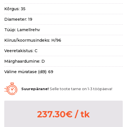
Kõrgus: 35
Diameeter: 19
Tüüp: Lamellrehv
Kiirus/koormusindeks: H/96
Veeretakistus: C
Märghaardumine: D
Väline müratase (dB): 69
Suurepärane!
Selle toote tarne on 1-3 tööpäeva!
237.30
€
/ tk