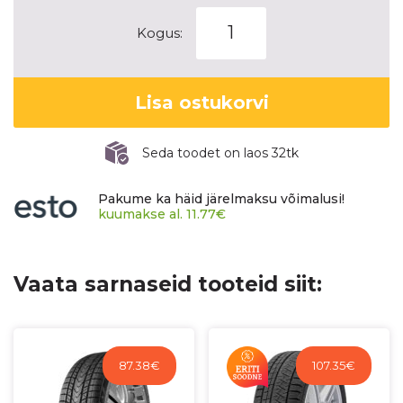
MICHELIN
Kogus:
X-
ICE
SNOW+
Lisa ostukorvi
kogus
Seda toodet on laos 32tk
Pakume ka häid järelmaksu võimalusi!
kuumakse al.
11.77
€
Vaata sarnaseid tooteid siit:
87.38
€
107.35
€