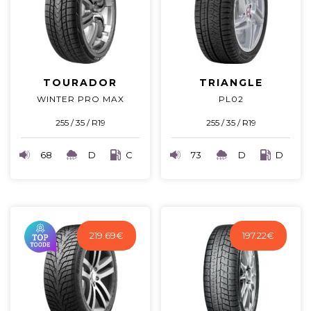
TOURADOR
TRIANGLE
WINTER PRO MAX
PL02
255 / 35 / R19
255 / 35 / R19
68
D
C
73
D
D
219.69
€
197.22
€