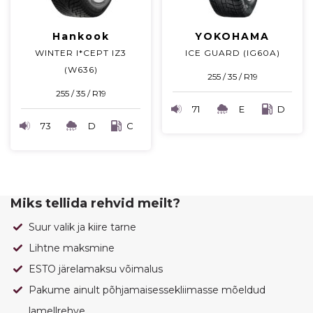
Hankook
YOKOHAMA
WINTER I*CEPT IZ3
ICE GUARD (IG60A)
(W636)
255 / 35 / R19
255 / 35 / R19
71
E
D
73
D
C
Miks tellida rehvid meilt?
Suur valik ja kiire tarne
Lihtne maksmine
ESTO järelamaksu võimalus
Pakume ainult põhjamaisessekliimasse mõeldud
lamellrehve