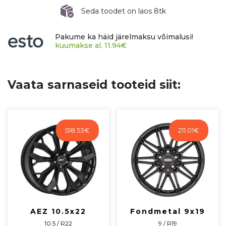
6x120
Seda toodet on laos 8tk
ET45
CB74,5
Pakume ka häid järelmaksu võimalusi!
60°
kuumakse al.
11.94
€
1150
kg
W19475003T53
Vaata sarnaseid tooteid siit:
kogus
518.53
€
211.01
€
AEZ 10.5x22
Fondmetal 9x19
10.5 / R22
9 / R19