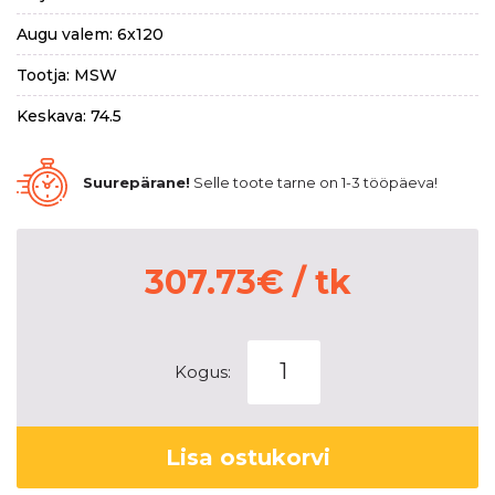
Augu valem: 6x120
Tootja: MSW
Keskava: 74.5
Suurepärane!
Selle toote tarne on 1-3 tööpäeva!
307.73
€
/ tk
MSW
Kogus:
99
Van
Matt
Lisa ostukorvi
Black
8x19