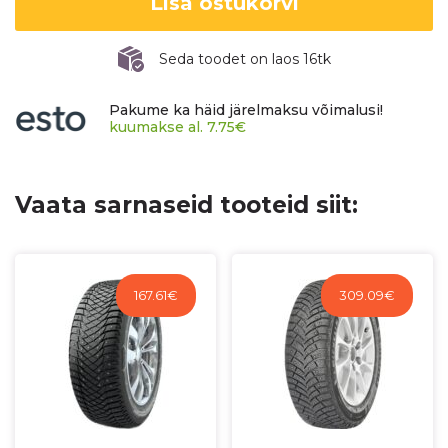
Lisa ostukorvi
Seda toodet on laos 16tk
Pakume ka häid järelmaksu võimalusi!
kuumakse al.
7.75
€
Vaata sarnaseid tooteid siit:
167.61
€
309.09
€