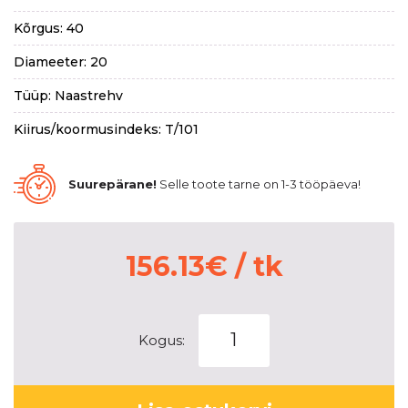
Kõrgus: 40
Diameeter: 20
Tüüp: Naastrehv
Kiirus/koormusindeks: T/101
Suurepärane!
Selle toote tarne on 1-3 tööpäeva!
156.13
€
/ tk
NANKANG
Kogus:
SW-
9
kogus