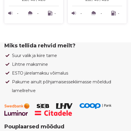
-
-
-
-
-
-
Miks tellida rehvid meilt?
Suur valik ja kiire tarne
Lihtne maksmine
ESTO järelamaksu võimalus
Pakume ainult põhjamaisessekliimasse mõeldud
lamellrehve
Pouplaarsed mõõdud