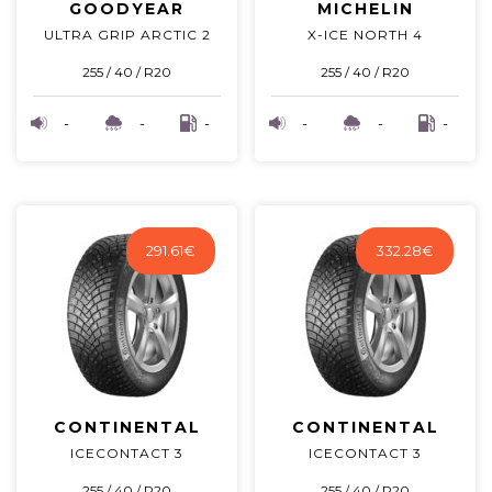
GOODYEAR
MICHELIN
ULTRA GRIP ARCTIC 2
X-ICE NORTH 4
255 / 40 / R20
255 / 40 / R20
-
-
-
-
-
-
291.61
€
332.28
€
CONTINENTAL
CONTINENTAL
ICECONTACT 3
ICECONTACT 3
255 / 40 / R20
255 / 40 / R20