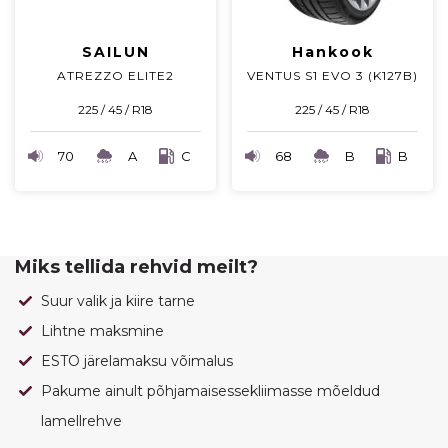
SAILUN
Hankook
ATREZZO ELITE2
VENTUS S1 EVO 3 (K127B)
225 / 45 / R18
225 / 45 / R18
70
A
C
68
B
B
Miks tellida rehvid meilt?
Suur valik ja kiire tarne
Lihtne maksmine
ESTO järelamaksu võimalus
Pakume ainult põhjamaisessekliimasse mõeldud
lamellrehve