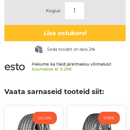
PIRELLI
Kogus:
CINTURATO
P7
kogus
Lisa ostukorvi
Seda toodet on laos 2tk
Pakume ka häid järelmaksu võimalusi!
kuumakse al.
9.26
€
Vaata sarnaseid tooteid siit:
120.25
€
111.81
€