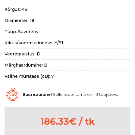
Kõrgus: 45
Diameeter: 18
Tüüp: Suverehv
Kiirus/koormusindeks: Y/91
Veeretakistus: D
Märghaardumine: B
Väline müratase (dB): 71
Suurepärane!
Selle toote tarne on 1-3 tööpäeva!
186.33
€
/ tk