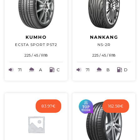
KUMHO
NANKANG
ECSTA SPORT PS72
NS-2R
225 / 45 / R18
225 / 45 / R18
71
A
C
71
B
D
83.97
€
162.58
€