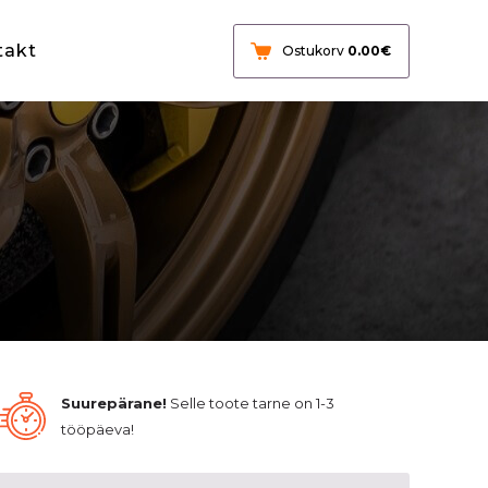
takt
Ostukorv
0.00
€
Suurepärane!
Selle toote tarne on 1-3
tööpäeva!