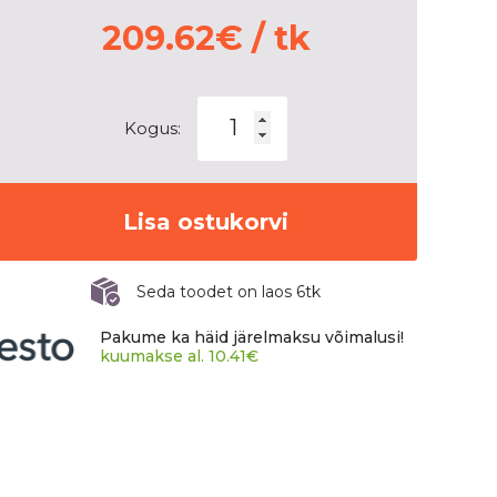
209.62
€
/ tk
PIRELLI
Kogus:
P
ZERO
SPORT
kogus
Lisa ostukorvi
Seda toodet on laos 6tk
Pakume ka häid järelmaksu võimalusi!
kuumakse al.
10.41
€