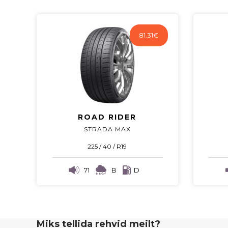
81.31
€
ROAD RIDER
STRADA MAX
225 / 40 / R19
71
B
D
Miks tellida rehvid meilt?