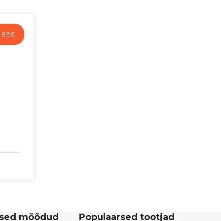
.83
€
rsed mõõdud
Populaarsed tootjad