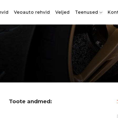
hvid
Veoauto rehvid
Veljed
Teenused
Kon
Toote andmed: