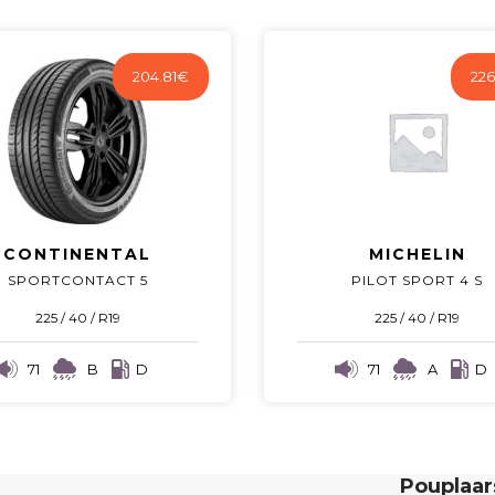
204.81
€
226
CONTINENTAL
MICHELIN
SPORTCONTACT 5
PILOT SPORT 4 S
225 / 40 / R19
225 / 40 / R19
71
B
D
71
A
D
Pouplaa