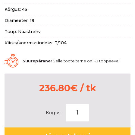
Kõrgus: 45
Diameeter: 19
Tüüp: Naastrehv
Kiirus/koormusindeks: T/104
Suurepärane!
Selle toote tarne on 1-3 tööpäeva!
236.80
€
/ tk
PIRELLI
Kogus:
SCORPION
ICE
ZERO