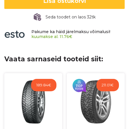
Lisa ostukorvi
2
kogus
Seda toodet on laos 32tk
Pakume ka häid järelmaksu võimalusi!
kuumakse al.
11.76
€
Vaata sarnaseid tooteid siit:
189.84
€
211.01
€