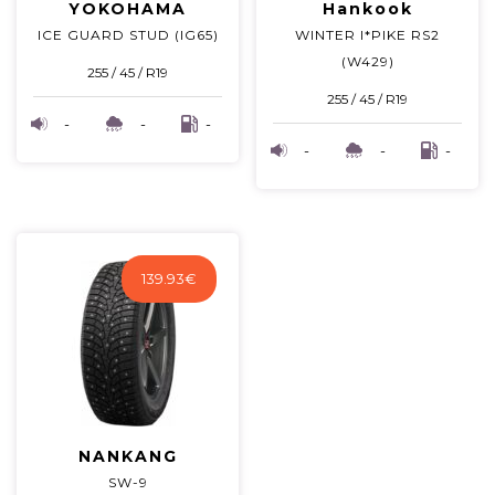
YOKOHAMA
Hankook
ICE GUARD STUD (IG65)
WINTER I*PIKE RS2
(W429)
255 / 45 / R19
255 / 45 / R19
-
-
-
-
-
-
139.93
€
NANKANG
SW-9