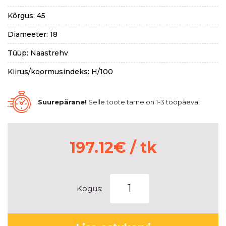
Kõrgus: 45
Diameeter: 18
Tüüp: Naastrehv
Kiirus/koormusindeks: H/100
Suurepärane!
Selle toote tarne on 1-3 tööpäeva!
197.12
€
/ tk
PIRELLI
Kogus:
WINTER
ICE
ZERO