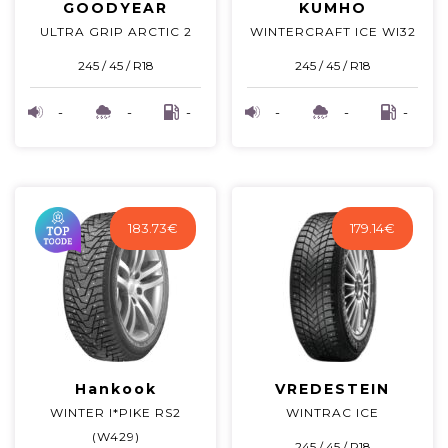
GOODYEAR
KUMHO
ULTRA GRIP ARCTIC 2
WINTERCRAFT ICE WI32
245 / 45 / R18
245 / 45 / R18
-
-
-
-
-
-
183.73
€
179.14
€
Hankook
VREDESTEIN
WINTER I*PIKE RS2
WINTRAC ICE
(W429)
245 / 45 / R18