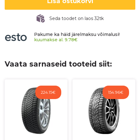
Lisa ostukorvi
2
kogus
Seda toodet on laos 32tk
Pakume ka häid järelmaksu võimalusi!
kuumakse al.
9.78
€
Vaata sarnaseid tooteid siit:
224.15
€
154.96
€