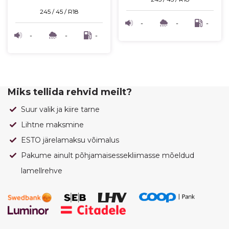
245 / 45 / R18
-
-
-
-
-
-
Miks tellida rehvid meilt?
Suur valik ja kiire tarne
Lihtne maksmine
ESTO järelamaksu võimalus
Pakume ainult põhjamaisessekliimasse mõeldud
lamellrehve