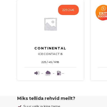
229.24
€
CONTINENTAL
ICECONTACT 8
225 / 45 / R18
-
-
-
Miks tellida rehvid meilt?
Suur valik ja kiire tarne