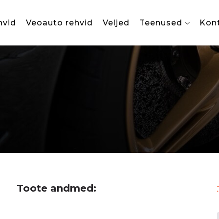
hvid
Veoauto rehvid
Veljed
Teenused
Kon
Toote andmed: