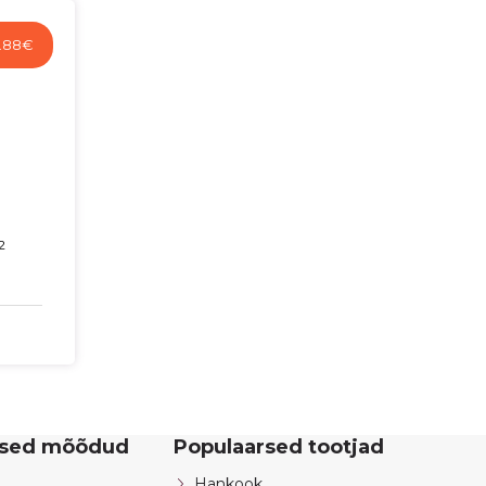
1.88
€
2
rsed mõõdud
Populaarsed tootjad
Hankook