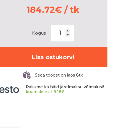
184.72
€
/ tk
PIRELLI
Kogus:
WINTER
ICE
ZERO
2
Lisa ostukorvi
kogus
Seda toodet on laos 8tk
Pakume ka häid järelmaksu võimalusi!
kuumakse al.
9.18
€