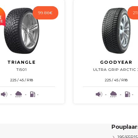
99.86
€
21
TRIANGLE
GOODYEAR
TI501
ULTRA GRIP ARCTIC 
225 / 45 / R18
225 / 45 / R18
-
-
-
-
-
-
Pouplaa
195/65R15