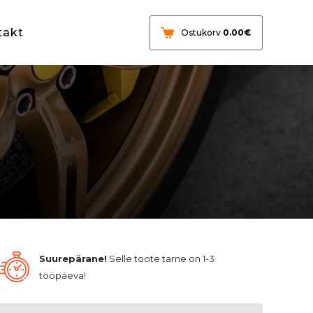
takt
Ostukorv
0.00
€
Suurepärane!
Selle toote tarne on 1-3
tööpäeva!