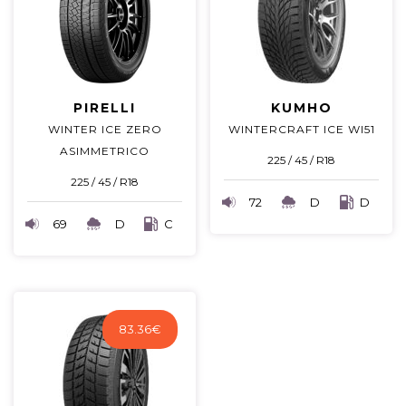
PIRELLI
KUMHO
WINTER ICE ZERO
WINTERCRAFT ICE WI51
ASIMMETRICO
225 / 45 / R18
225 / 45 / R18
72
D
D
69
D
C
83.36
€