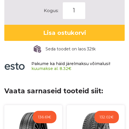
PIRELLI
Kogus:
WINTER
ICE
ZERO
Lisa ostukorvi
ASIMMETRICO
kogus
Seda toodet on laos 32tk
Pakume ka häid järelmaksu võimalusi!
kuumakse al.
8.32
€
Vaata sarnaseid tooteid siit:
136.61
€
132.02
€