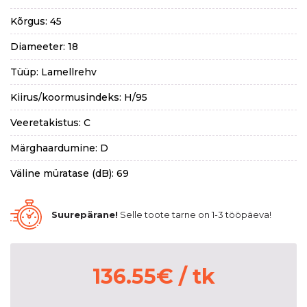
Kõrgus: 45
Diameeter: 18
Tüüp: Lamellrehv
Kiirus/koormusindeks: H/95
Veeretakistus: C
Märghaardumine: D
Väline müratase (dB): 69
Suurepärane!
Selle toote tarne on 1-3 tööpäeva!
136.55
€
/ tk