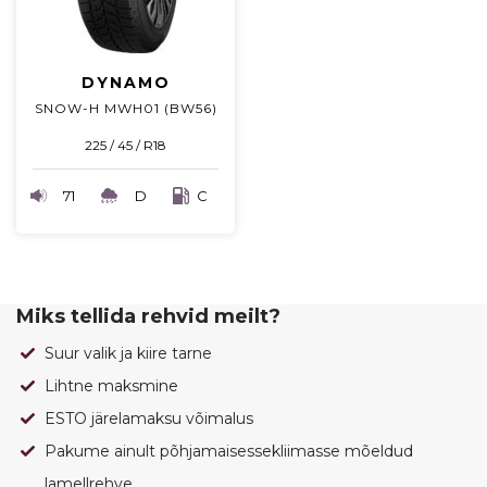
DYNAMO
SNOW-H MWH01 (BW56)
225 / 45 / R18
71
D
C
Miks tellida rehvid meilt?
Suur valik ja kiire tarne
Lihtne maksmine
ESTO järelamaksu võimalus
Pakume ainult põhjamaisessekliimasse mõeldud
lamellrehve