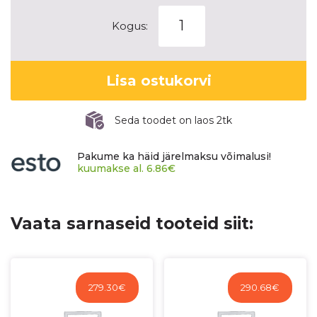
SAILUN
Kogus:
ATREZZO
ZSR2
kogus
Lisa ostukorvi
Seda toodet on laos 2tk
Pakume ka häid järelmaksu võimalusi!
kuumakse al.
6.86
€
Vaata sarnaseid tooteid siit:
279.30
€
290.68
€