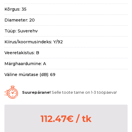
Kõrgus: 35
Diameeter: 20
Tüüp: Suverehv
Kiirus/koormusindeks: Y/92
Veeretakistus: B
Märghaardumine: A
Väline müratase (dB): 69
Suurepärane!
Selle toote tarne on 1-3 tööpäeva!
112.47
€
/ tk