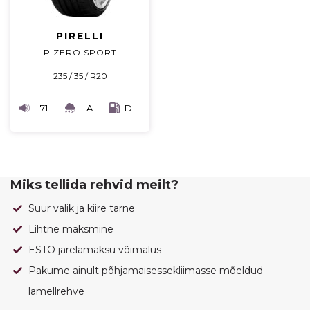
PIRELLI
P ZERO SPORT
235 / 35 / R20
71
A
D
Miks tellida rehvid meilt?
Suur valik ja kiire tarne
Lihtne maksmine
ESTO järelamaksu võimalus
Pakume ainult põhjamaisessekliimasse mõeldud
lamellrehve