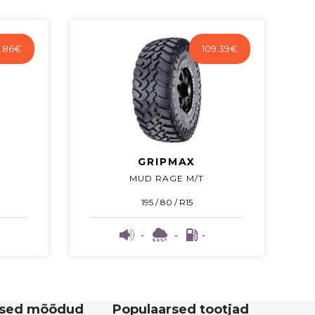
.86
€
109.39
€
GRIPMAX
MUD RAGE M/T
195 / 80 / R15
-
-
-
rsed mõõdud
Populaarsed tootjad