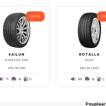
130.71
€
103
SAILUN
ROTALLA
ATREZZO ZSR
RU01
275 / 35 / R19
235 / 30 / R20
71
B
D
69
B
C
Pouplaa