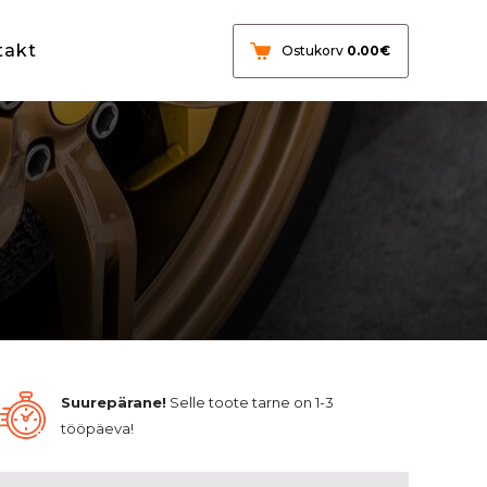
takt
Ostukorv
0.00
€
Suurepärane!
Selle toote tarne on 1-3
tööpäeva!