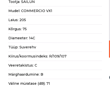
Tootja: SAILUN
Mudel: COMMERCIO VX1
Laius: 205
Kõrgus: 75
Diameeter: 14C
Tüüp: Suverehv
Kiirus/koormusindeks: R/109/107
Veeretakistus: C
Märghaardumine: B
Väline müratase (dB): 71