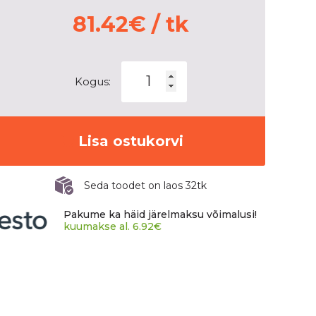
81.42
€
/ tk
SAILUN
Kogus:
COMMERCIO
VX1
kogus
Lisa ostukorvi
Seda toodet on laos 32tk
Pakume ka häid järelmaksu võimalusi!
kuumakse al.
6.92
€