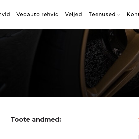
hvid
Veoauto rehvid
Veljed
Teenused
Kon
Toote andmed: