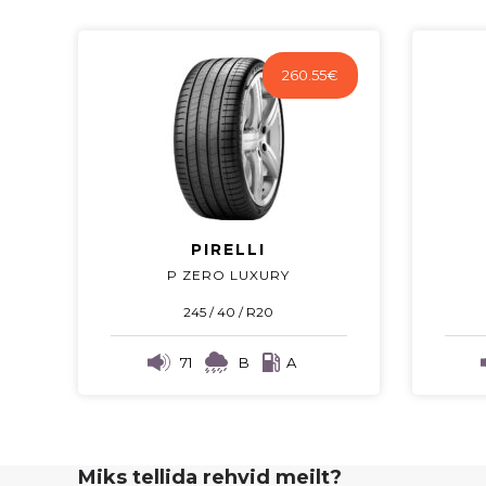
260.55
€
PIRELLI
P ZERO LUXURY
245 / 40 / R20
71
B
A
Miks tellida rehvid meilt?