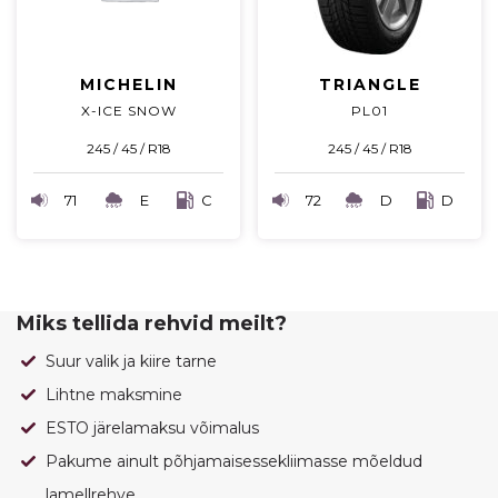
MICHELIN
TRIANGLE
X-ICE SNOW
PL01
245 / 45 / R18
245 / 45 / R18
71
E
C
72
D
D
Miks tellida rehvid meilt?
Suur valik ja kiire tarne
Lihtne maksmine
ESTO järelamaksu võimalus
Pakume ainult põhjamaisessekliimasse mõeldud
lamellrehve