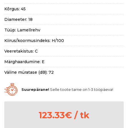
Kõrgus: 45
Diameeter: 18
Tüüp: Lamellrehv
Kiirus/koormusindeks: H/100
Veeretakistus: C
Märghaardumine: E
Väline müratase (dB): 72
Suurepärane!
Selle toote tarne on 1-3 tööpäeva!
123.33
€
/ tk