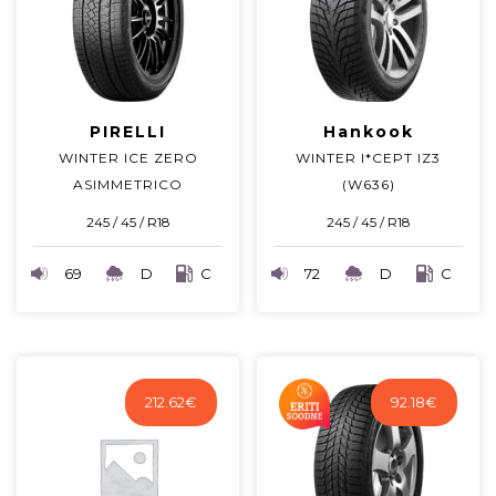
PIRELLI
Hankook
WINTER ICE ZERO
WINTER I*CEPT IZ3
ASIMMETRICO
(W636)
245 / 45 / R18
245 / 45 / R18
69
D
C
72
D
C
212.62
€
92.18
€