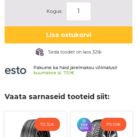
SAILUN
Kogus:
ICE
BLAZER
ARCTIC
Lisa ostukorvi
kogus
Seda toodet on laos 32tk
Pakume ka häid järelmaksu võimalusi!
kuumakse al.
7.51
€
Vaata sarnaseid tooteid siit:
172.32
€
175.05
€