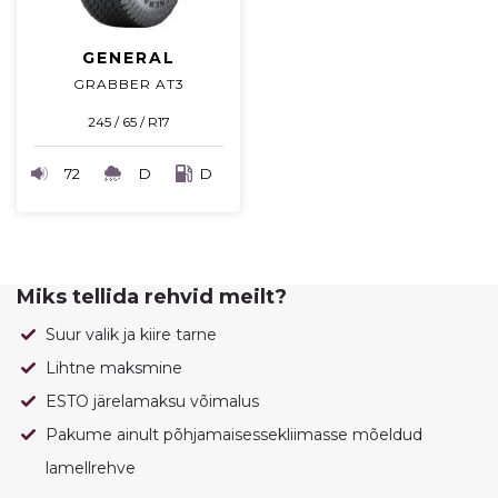
GENERAL
GRABBER AT3
245 / 65 / R17
72
D
D
Miks tellida rehvid meilt?
Suur valik ja kiire tarne
Lihtne maksmine
ESTO järelamaksu võimalus
Pakume ainult põhjamaisessekliimasse mõeldud
lamellrehve