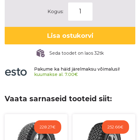
SAILUN
Kogus:
TERRAMAX
A/T
kogus
Lisa ostukorvi
Seda toodet on laos 32tk
Pakume ka häid järelmaksu võimalusi!
kuumakse al.
7.00
€
Vaata sarnaseid tooteid siit:
228.27
€
252.66
€