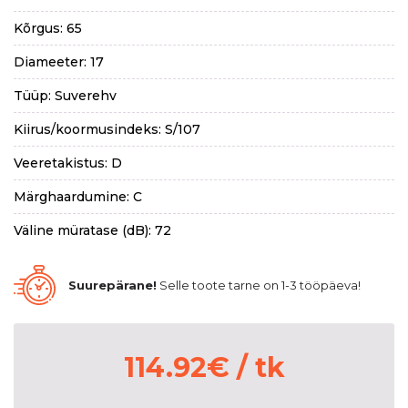
Kõrgus: 65
Diameeter: 17
Tüüp: Suverehv
Kiirus/koormusindeks: S/107
Veeretakistus: D
Märghaardumine: C
Väline müratase (dB): 72
Suurepärane!
Selle toote tarne on 1-3 tööpäeva!
114.92
€
/ tk