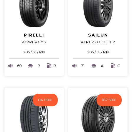
PIRELLI
SAILUN
POWERGY 2
ATREZZO ELITE2
205 / 55 / R19
205 / 55 / R19
69
B
B
71
A
C
84.08
€
162.58
€