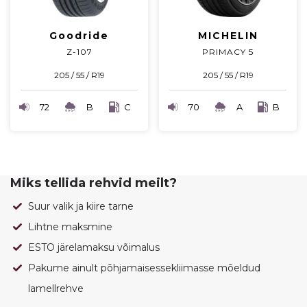
Goodride
MICHELIN
Z-107
PRIMACY 5
205 / 55 / R19
205 / 55 / R19
72
B
C
70
A
B
Miks tellida rehvid meilt?
Suur valik ja kiire tarne
Lihtne maksmine
ESTO järelamaksu võimalus
Pakume ainult põhjamaisessekliimasse mõeldud
lamellrehve