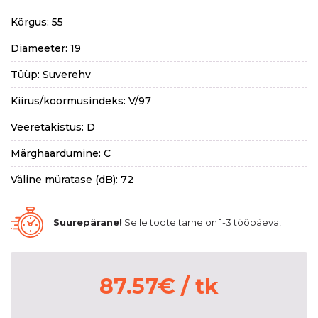
Kõrgus: 55
Diameeter: 19
Tüüp: Suverehv
Kiirus/koormusindeks: V/97
Veeretakistus: D
Märghaardumine: C
Väline müratase (dB): 72
Suurepärane!
Selle toote tarne on 1-3 tööpäeva!
87.57
€
/ tk