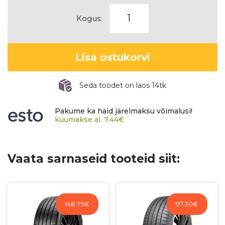
TRIANGLE
Kogus:
ADVANTEX
(TC101)
kogus
Lisa ostukorvi
Seda toodet on laos 14tk
Pakume ka häid järelmaksu võimalusi!
kuumakse al.
7.44
€
Vaata sarnaseid tooteid siit:
148.75
€
97.30
€