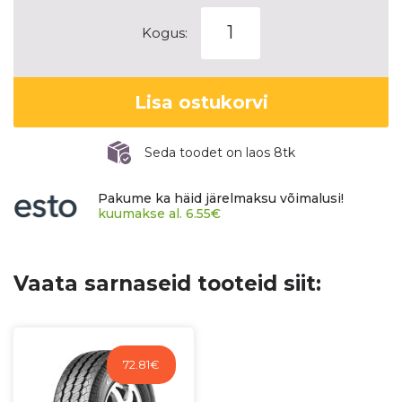
TRIANGLE
Kogus:
CONNEX
VAN
(TV701)
Lisa ostukorvi
kogus
Seda toodet on laos 8tk
Pakume ka häid järelmaksu võimalusi!
kuumakse al.
6.55
€
Vaata sarnaseid tooteid siit:
72.81
€