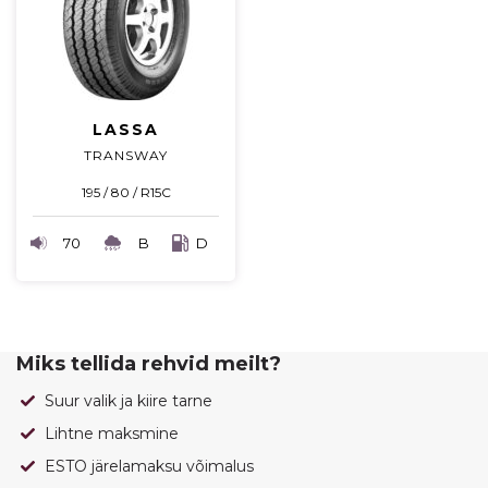
LASSA
TRANSWAY
195 / 80 / R15C
70
B
D
Miks tellida rehvid meilt?
Suur valik ja kiire tarne
Lihtne maksmine
ESTO järelamaksu võimalus