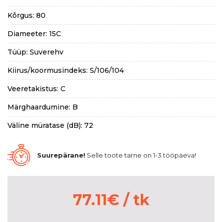
Kõrgus: 80
Diameeter: 15C
Tüüp: Suverehv
Kiirus/koormusindeks: S/106/104
Veeretakistus: C
Märghaardumine: B
Väline müratase (dB): 72
Suurepärane!
Selle toote tarne on 1-3 tööpäeva!
77.11
€
/ tk