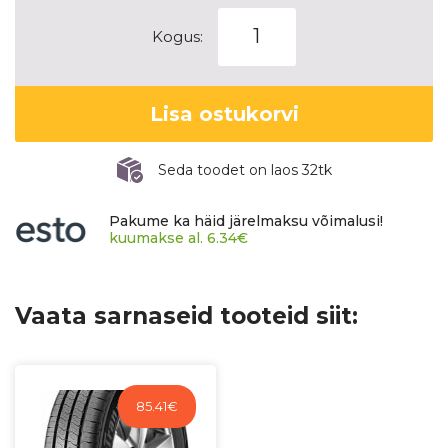
TRIANGLE
Kogus:
CONNEX
VAN
(TV701)
Lisa ostukorvi
kogus
Seda toodet on laos 32tk
Pakume ka häid järelmaksu võimalusi!
kuumakse al.
6.34
€
Vaata sarnaseid tooteid siit:
85.41
€