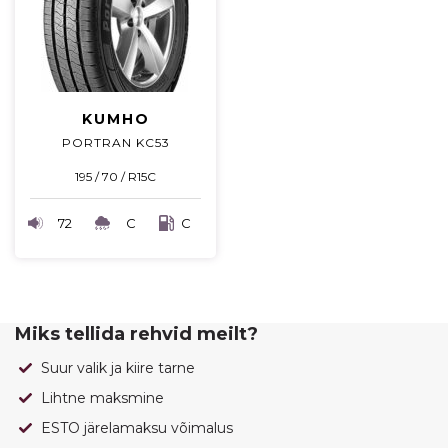
KUMHO
PORTRAN KC53
195 / 70 / R15C
72
C
C
Miks tellida rehvid meilt?
Suur valik ja kiire tarne
Lihtne maksmine
ESTO järelamaksu võimalus