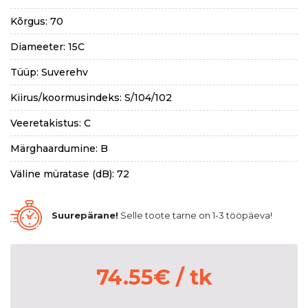
Kõrgus: 70
Diameeter: 15C
Tüüp: Suverehv
Kiirus/koormusindeks: S/104/102
Veeretakistus: C
Märghaardumine: B
Väline müratase (dB): 72
Suurepärane!
Selle toote tarne on 1-3 tööpäeva!
74.55
€
/ tk