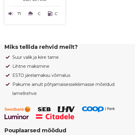
71
C
C
Miks tellida rehvid meilt?
Suur valik ja kiire tarne
Lihtne maksmine
ESTO järelamaksu võimalus
Pakume ainult põhjamaisessekliimasse mõeldud
lamellrehve
Pouplaarsed mõõdud