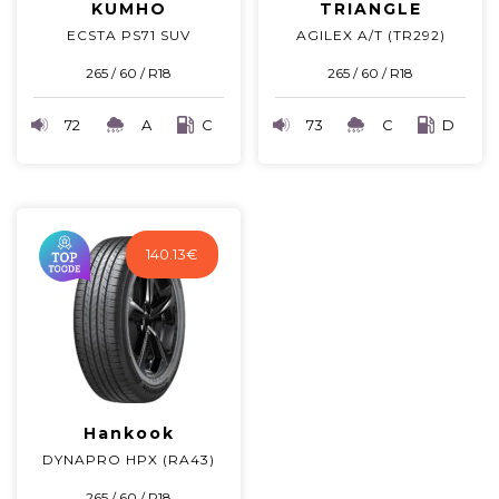
KUMHO
TRIANGLE
ECSTA PS71 SUV
AGILEX A/T (TR292)
265 / 60 / R18
265 / 60 / R18
72
A
C
73
C
D
140.13
€
Hankook
DYNAPRO HPX (RA43)
265 / 60 / R18