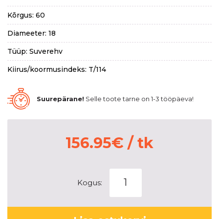
Kõrgus: 60
Diameeter: 18
Tüüp: Suverehv
Kiirus/koormusindeks: T/114
Suurepärane!
Selle toote tarne on 1-3 tööpäeva!
156.95
€
/ tk
VENOM
Kogus:
POWER
TERRA
HUNTER