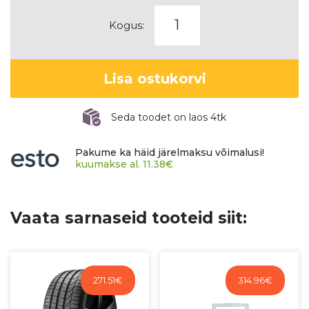
YOKOHAMA
Kogus:
ADVAN
SPORT
V103B
Lisa ostukorvi
kogus
Seda toodet on laos 4tk
Pakume ka häid järelmaksu võimalusi!
kuumakse al.
11.38
€
Vaata sarnaseid tooteid siit:
271.51
€
314.96
€