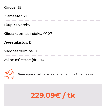
Kõrgus: 35
Diameeter: 21
Tüüp: Suverehv
Kiirus/koormusindeks: Y/107
Veeretakistus: D
Märghaardumine: B
Väline müratase (dB): 74
Suurepärane!
Selle toote tarne on 1-3 tööpäeva!
229.09
€
/ tk