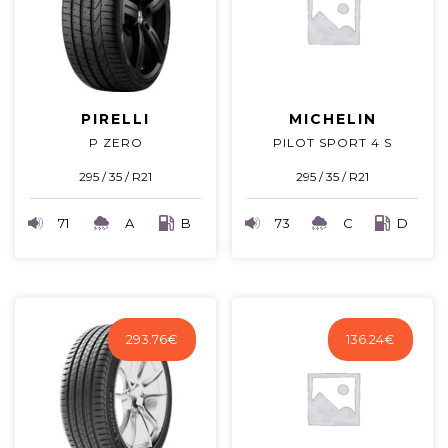
PIRELLI
MICHELIN
P ZERO
PILOT SPORT 4 S
295 / 35 / R21
295 / 35 / R21
71
A
B
73
C
D
293.76
€
136.24
€