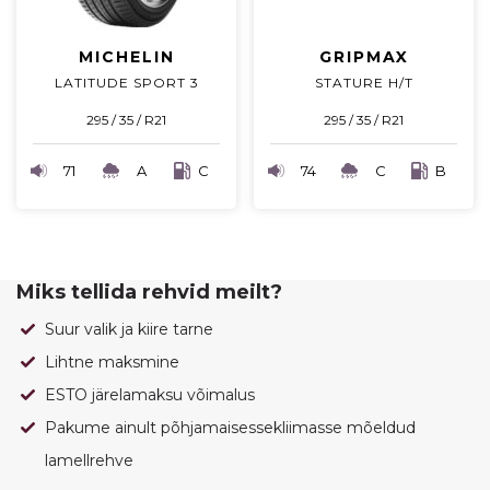
MICHELIN
GRIPMAX
LATITUDE SPORT 3
STATURE H/T
295 / 35 / R21
295 / 35 / R21
71
A
C
74
C
B
Miks tellida rehvid meilt?
Suur valik ja kiire tarne
Lihtne maksmine
ESTO järelamaksu võimalus
Pakume ainult põhjamaisessekliimasse mõeldud
lamellrehve