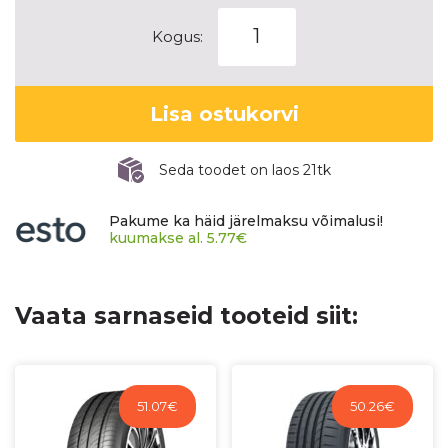
YOKOHAMA
Kogus:
BLUEARTH-
ES
ES32
Lisa ostukorvi
kogus
Seda toodet on laos 21tk
Pakume ka häid järelmaksu võimalusi!
kuumakse al.
5.77
€
Vaata sarnaseid tooteid siit:
51.07
€
50.26
€