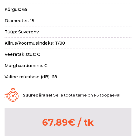
Kõrgus: 65
Diameeter: 15
Tüüp: Suverehv
Kiirus/koormusindeks: T/88
Veeretakistus: C
Märghaardumine: C
Väline müratase (dB): 68
Suurepärane!
Selle toote tarne on 1-3 tööpäeva!
67.89
€
/ tk