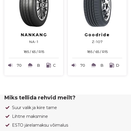
NANKANG
Goodride
NA-1
Z-107
185 / 65 / R15
185 / 65 / R15
70
B
C
70
B
D
Miks tellida rehvid meilt?
Suur valik ja kiire tarne
Lihtne maksmine
ESTO järelamaksu võimalus