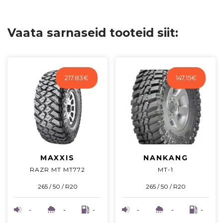
Vaata sarnaseid tooteid siit:
217.83
€
147.15
€
MAXXIS
NANKANG
RAZR MT MT772
MT-1
265 / 50 / R20
265 / 50 / R20
-
-
-
-
-
-