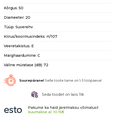
Kõrgus: 50
Diameeter: 20
Tüüp: Suverehv
Kiirus/koormusindeks: H/107
Veeretakistus: E
Märghaardumine: C
Väline müratase (dB): 72
Suurepärane!
Selle toote tarne on 1-3 tööpäeva!
Seda toodet on laos 1tk
Pakume ka häid järelmaksu võimalusi!
kuumakse al.
10.15
€