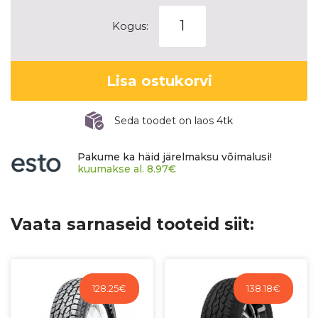
YOKOHAMA
Kogus:
GEOLANDAR
A/T-
S
Lisa ostukorvi
G015
kogus
Seda toodet on laos 4tk
Pakume ka häid järelmaksu võimalusi!
kuumakse al.
8.97
€
Vaata sarnaseid tooteid siit:
128.25
€
138.18
€