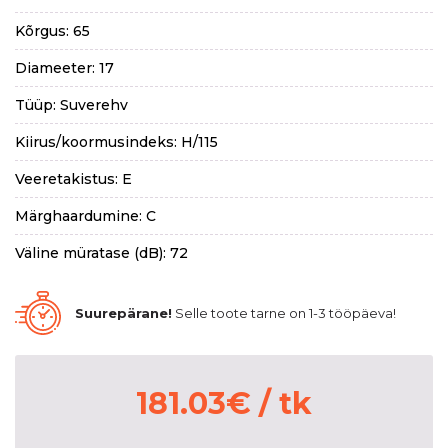
Kõrgus: 65
Diameeter: 17
Tüüp: Suverehv
Kiirus/koormusindeks: H/115
Veeretakistus: E
Märghaardumine: C
Väline müratase (dB): 72
Suurepärane!
Selle toote tarne on 1-3 tööpäeva!
181.03
€
/ tk