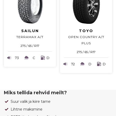
SAILUN
TOYO
TERRAMAX A/T
OPEN COUNTRY A/T
PLUS
275 / 65 / R17
275 / 65 / R17
73
C
D
72
D
D
Miks tellida rehvid meilt?
Suur valik ja kiire tarne
Lihtne maksmine