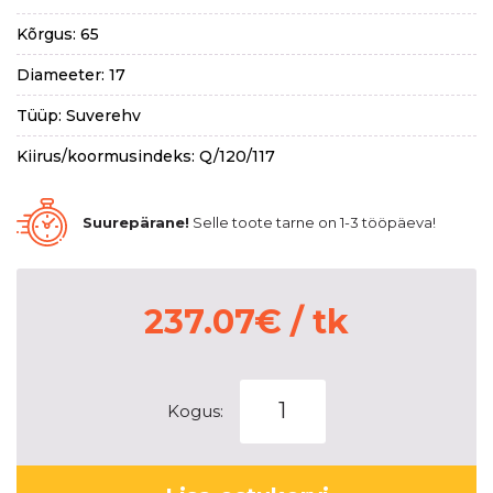
Kõrgus: 65
Diameeter: 17
Tüüp: Suverehv
Kiirus/koormusindeks: Q/120/117
Suurepärane!
Selle toote tarne on 1-3 tööpäeva!
237.07
€
/ tk
YOKOHAMA
Kogus:
GEOLANDAR
M/T
G003