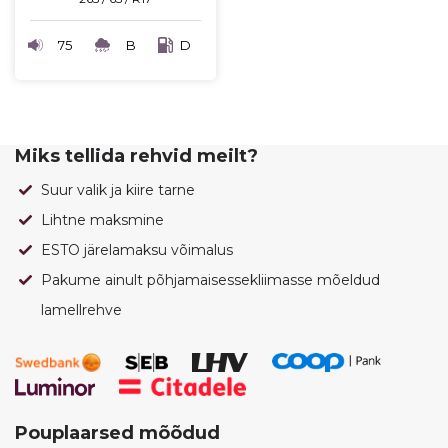
75
B
D
Miks tellida rehvid meilt?
Suur valik ja kiire tarne
Lihtne maksmine
ESTO järelamaksu võimalus
Pakume ainult põhjamaisessekliimasse mõeldud
lamellrehve
Pouplaarsed mõõdud