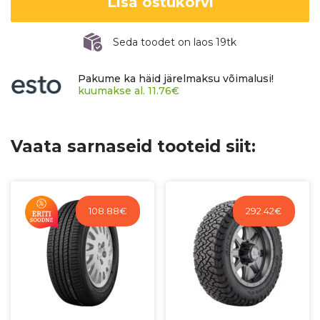
Lisa ostukorvi
kogus
Seda toodet on laos 19tk
Pakume ka häid järelmaksu võimalusi!
kuumakse al.
11.76
€
Vaata sarnaseid tooteid siit:
108.88
€
292.42
€