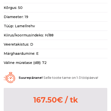
Kõrgus: 50
Diameeter: 19
Tüüp: Lamellrehv
Kiirus/koormusindeks: H/88
Veeretakistus: D
Märghaardumine: E
Väline müratase (dB): 72
Suurepärane!
Selle toote tarne on 1-3 tööpäeva!
167.50
€
/ tk