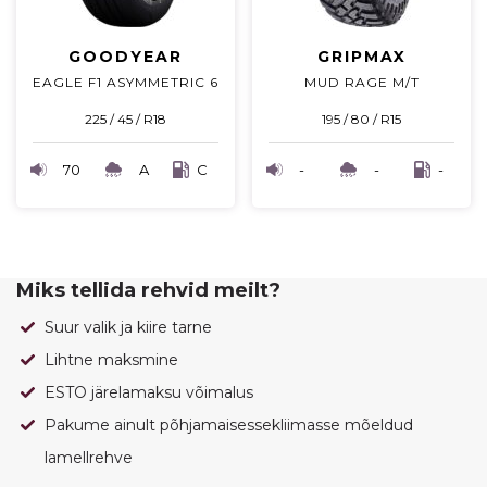
GOODYEAR
GRIPMAX
EAGLE F1 ASYMMETRIC 6
MUD RAGE M/T
225 / 45 / R18
195 / 80 / R15
70
A
C
-
-
-
Miks tellida rehvid meilt?
Suur valik ja kiire tarne
Lihtne maksmine
ESTO järelamaksu võimalus
Pakume ainult põhjamaisessekliimasse mõeldud
lamellrehve