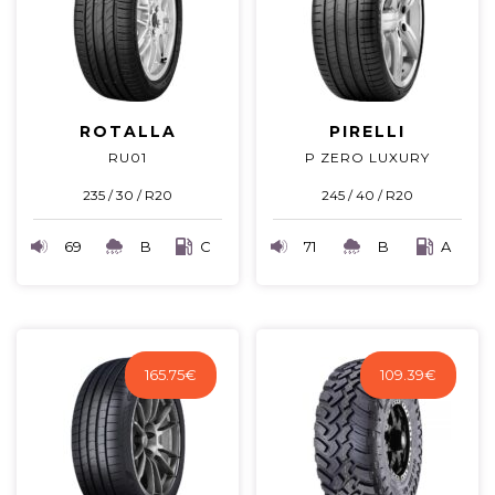
ROTALLA
PIRELLI
RU01
P ZERO LUXURY
235 / 30 / R20
245 / 40 / R20
69
B
C
71
B
A
165.75
€
109.39
€