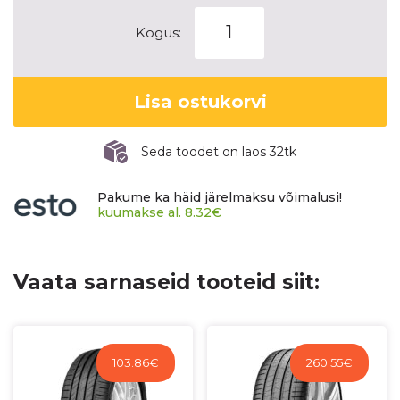
YOKOHAMA
Kogus:
ICE
GUARD
(IG53)
Lisa ostukorvi
kogus
Seda toodet on laos 32tk
Pakume ka häid järelmaksu võimalusi!
kuumakse al.
8.32
€
Vaata sarnaseid tooteid siit:
103.86
€
260.55
€