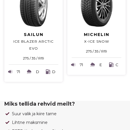
SAILUN
MICHELIN
ICE BLAZER ARCTIC
X-ICE SNOW
EVO
275 / 35 / R19
275 / 35 / R19
71
E
C
71
D
D
Miks tellida rehvid meilt?
Suur valik ja kiire tarne
Lihtne maksmine