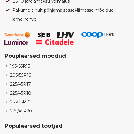
ESTO järelamaksu võimalus
Pakume ainult põhjamaisessekliimasse mõeldud
lamellrehve
Pouplaarsed mõõdud
195/65R15
205/55R16
225/45R17
225/45R18
255/35R19
275/45R20
Populaarsed tootjad