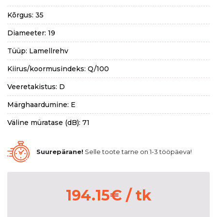
Kõrgus: 35
Diameeter: 19
Tüüp: Lamellrehv
Kiirus/koormusindeks: Q/100
Veeretakistus: D
Märghaardumine: E
Väline müratase (dB): 71
Suurepärane!
Selle toote tarne on 1-3 tööpäeva!
194.15
€
/ tk