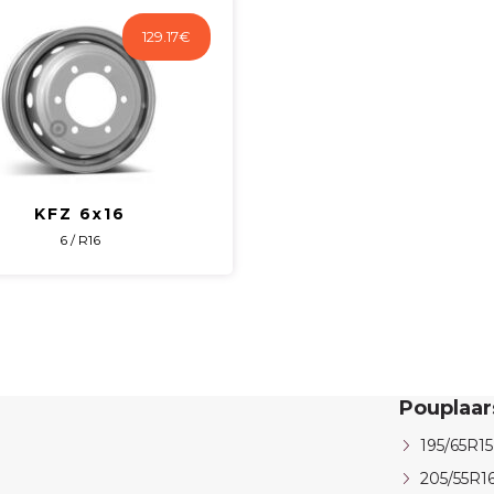
129.17
€
KFZ 6x16
6 / R16
Pouplaa
195/65R15
205/55R1