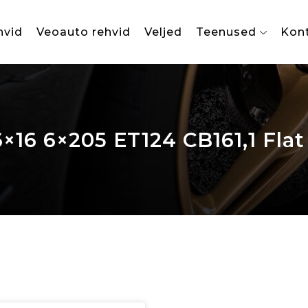
hvid
Veoauto rehvid
Veljed
Teenused
Kon
6×16 6×205 ET124 CB161,1 Flat