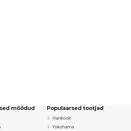
rsed mõõdud
Populaarsed tootjad
Hankook
6
Yokohama