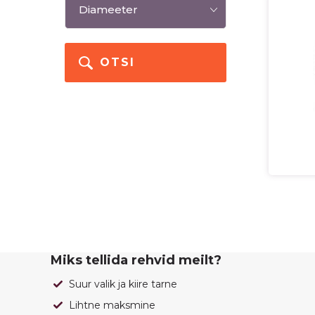
OTSI
Miks tellida rehvid meilt?
Suur valik ja kiire tarne
Lihtne maksmine