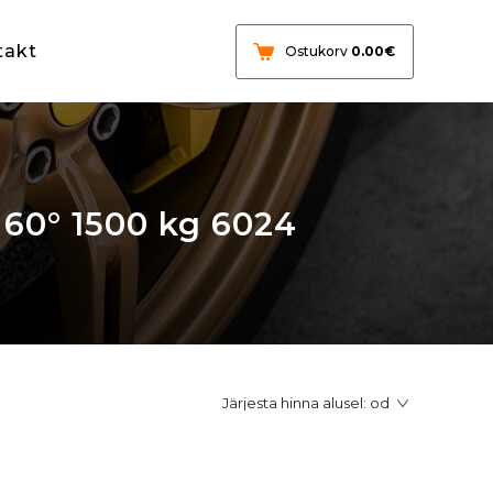
takt
Ostukorv
0.00
€
 60° 1500 kg 6024