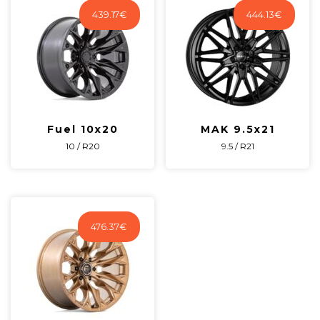
439.17
€
444.13
€
Fuel 10x20
MAK 9.5x21
10 / R20
9.5 / R21
476.37
€