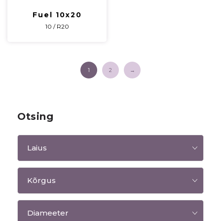
Fuel 10x20
10 / R20
1
2
→
Otsing