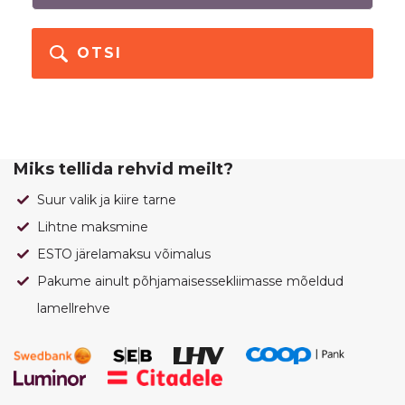
OTSI
Miks tellida rehvid meilt?
Suur valik ja kiire tarne
Lihtne maksmine
ESTO järelamaksu võimalus
Pakume ainult põhjamaisessekliimasse mõeldud
lamellrehve