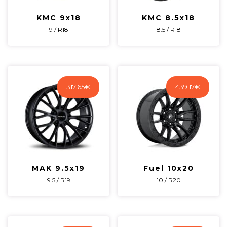
KMC 9x18
KMC 8.5x18
9 / R18
8.5 / R18
317.65
€
439.17
€
MAK 9.5x19
Fuel 10x20
9.5 / R19
10 / R20