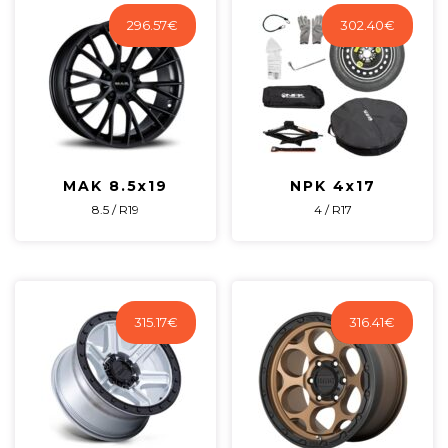
296.57
€
302.40
€
MAK 8.5x19
NPK 4x17
8.5 / R19
4 / R17
315.17
€
316.41
€