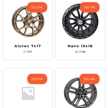
153.97
€
160.17
€
Alutec 7x17
Nano 10x18
7 / R17
10 / R18
215.97
€
254.41
€