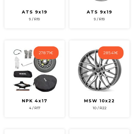
ATS 9x19
ATS 9x19
9 / R19
9 / R19
278.71
€
285.41
€
NPK 4x17
MSW 10x22
4 / R17
10 / R22