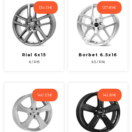
134.13
€
137.85
€
Rial 6x15
Borbet 6.5x16
6 / R15
6.5 / R16
140.33
€
142.81
€