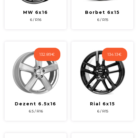
MW 6x16
Borbet 6x15
6 / R16
6 / R15
132.89
€
134.13
€
Dezent 6.5x16
Rial 6x15
6.5 / R16
6 / R15