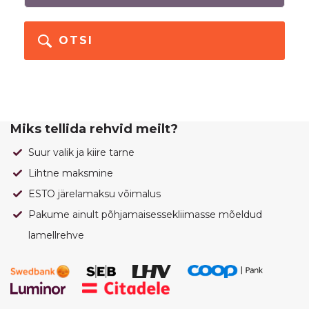
OTSI
Miks tellida rehvid meilt?
Suur valik ja kiire tarne
Lihtne maksmine
ESTO järelamaksu võimalus
Pakume ainult põhjamaisessekliimasse mõeldud
lamellrehve