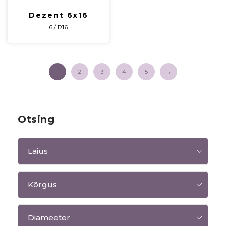
Dezent 6x16
6 / R16
1
2
3
4
5
→
Otsing