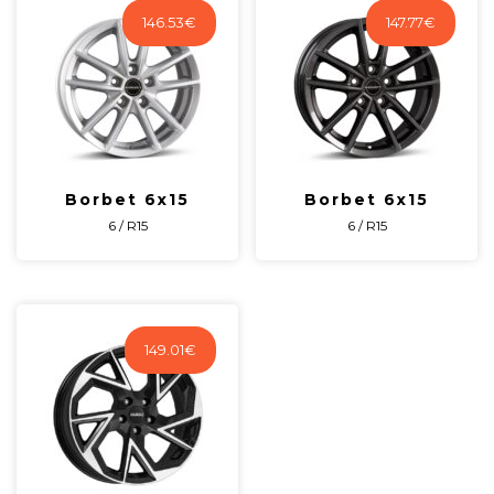
146.53
€
147.77
€
Borbet 6x15
Borbet 6x15
6 / R15
6 / R15
149.01
€