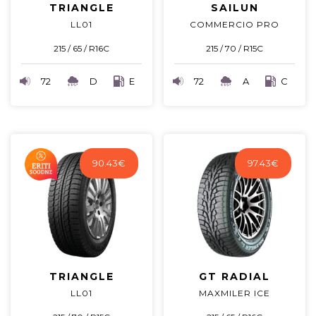
TRIANGLE
SAILUN
LL01
COMMERCIO PRO
215 / 65 / R16C
215 / 70 / R15C
72
D
E
72
A
C
90.43
€
97.43
€
TRIANGLE
GT RADIAL
LL01
MAXMILER ICE