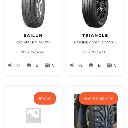
SAILUN
TRIANGLE
COMMERCIO VX1
CONNEX VAN (TV701)
205 / 75 / R14C
215 / 70 / R15C
71
B
C
72
B
C
Algne
Praegu
87.01
€
105.40
€
89.44
€
hind
hind
oli:
on:
105.40€.
89.44€.