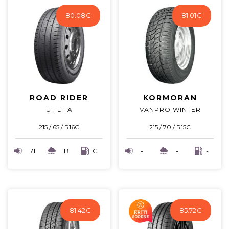
80.08
€
81.01
€
ROAD RIDER
KORMORAN
UTILITA
VANPRO WINTER
215 / 65 / R16C
215 / 70 / R15C
71
B
C
-
-
-
81.42
€
85.72
€