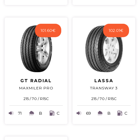
101.60
€
102.01
€
GT RADIAL
LASSA
MAXMILER PRO
TRANSWAY 3
215 / 70 / R15C
215 / 70 / R15C
71
B
C
69
B
C