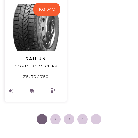
103.04
€
SAILUN
COMMERCIO ICE FS
215 / 70 / R15C
-
-
-
1
2
3
4
→