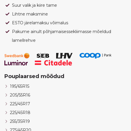
Suur valik ja kiire tarne
Lihtne maksmine
ESTO järelamaksu võimalus
Pakume ainult põhjamaisessekliimasse mõeldud
lamellrehve
Pouplaarsed mõõdud
195/65R15
205/55R16
225/45R17
225/45R18
255/35R19
275/45R20