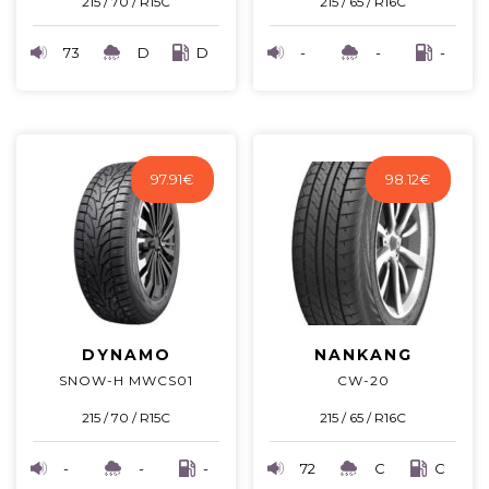
215 / 70 / R15C
215 / 65 / R16C
73
D
D
-
-
-
97.91
€
98.12
€
DYNAMO
NANKANG
SNOW-H MWCS01
CW-20
215 / 70 / R15C
215 / 65 / R16C
-
-
-
72
C
C